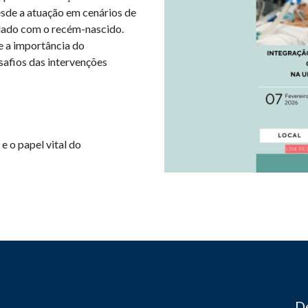
esde a atuação em cenários de
idado com o recém-nascido.
e a importância do
safios das intervenções
e o papel vital do
De